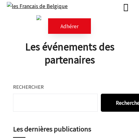
Skip
Skip
to
to
content
content
Adhérer
Les événements des
partenaires
RECHERCHER
Recherch
Les dernières publications