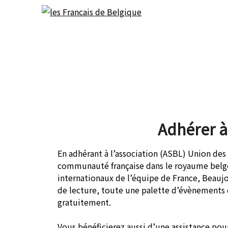
Skip
Skip
to
to
content
content
Adhérer à
En adhérant à l’association (ASBL) Union des 
communauté française dans le royaume belge
internationaux de l’équipe de France, Beauj
de lecture, toute une palette d’évènements 
gratuitement.
Vous bénéficierez aussi d’une assistance p